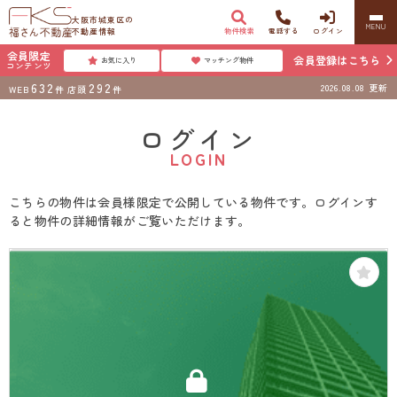
大阪市城東区の
MENU
不動産情報
物件検索
電話する
ログイン
会員限定
会員登録はこちら
お気に入り
マッチング物件
コンテンツ
632
292
2026.08.08
更新
WEB
件
店頭
件
ログイン
LOGIN
こちらの物件は会員様限定で公開している物件です。ログインす
ると物件の詳細情報がご覧いただけます。