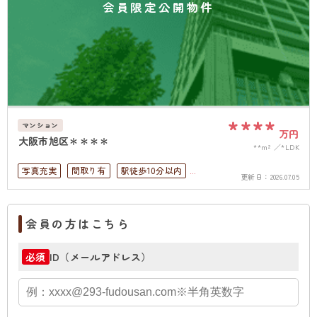
会員限定公開物件
****
マンション
万円
大阪市旭区＊＊＊＊
**m²
*LDK
写真充実
間取り有
駅徒歩10分以内
更新日：
2026.07.05
高層階
上下水道完備
会員の方はこちら
ID（メールアドレス）
必須