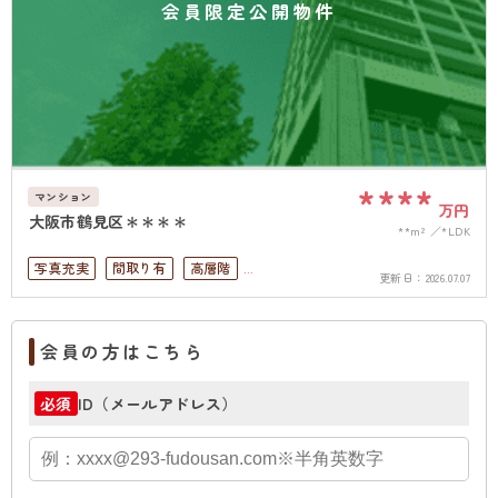
会員限定公開物件
****
マンション
万円
大阪市鶴見区＊＊＊＊
**m²
*LDK
写真充実
間取り有
高層階
更新日：
2026.07.07
オートロック
上下水道完備
会員の方はこちら
ID（メールアドレス）
必須