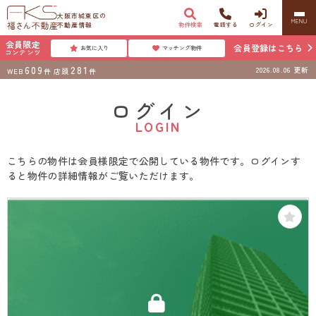
大阪市城東区の
MENU
不動産情報
物件検索
電話する
ログイン
会員限定
会員登録はこちら
お気に入り
マッチング物件
コンテンツ
609
281
2026.08.06
更新
WEB
件
店頭
件
ログイン
LOGIN
こちらの物件は会員様限定で公開している物件です。ログインす
ると物件の詳細情報がご覧いただけます。