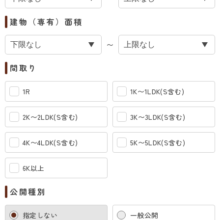
建物（専有）面積
〜
間取り
1R
1K〜1LDK(S含む)
2K〜2LDK(S含む)
3K〜3LDK(S含む)
4K〜4LDK(S含む)
5K〜5LDK(S含む)
6K以上
公開種別
指定しない
一般公開