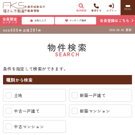
大阪市城東区の
MENU
不動産情報
物件検索
電話する
ログイン
会員限定
会員登録はこちら
お気に入り
マッチング物件
コンテンツ
609
281
2026.08.06
更新
WEB
件
店頭
件
物件検索
SEARCH
条件を指定して検索ができます。
種別
から検索
土地
新築一戸建て
中古一戸建て
新築マンション
中古マンション