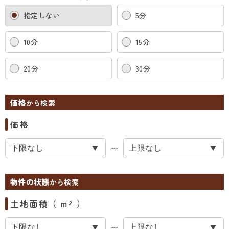
指定しない
5分
10分
15分
20分
30分
価格
から検索
価格
〜
物件の状態
から検索
土地面積（ m² ）
〜