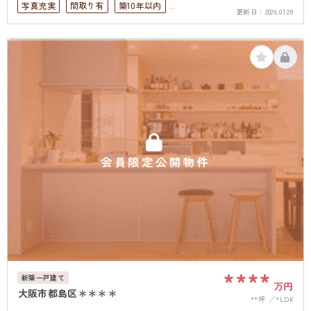
写真充実
間取り有
築10年以内
更新日：
2026.07.28
ペット可
4LDK以上
駐車場１台無料
上下水道完備
会員限定公開物件
****
新築一戸建て
万円
大阪市都島区＊＊＊＊
**坪
*LDK