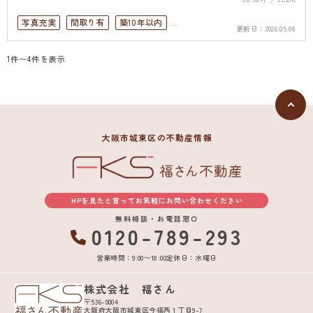
写真充実
間取り有
築10年以内
更新日：
2026.05.08
駅徒歩10分以内
ペット可
1件〜4件を表示
駐車場１台無料
上下水道完備
大阪市城東区の不動産情報
HPを見たと言ってお気軽にお問い合わせください
無料相談・お電話窓口
0120-789-293
営業時間：9:00〜18:00
定休日：水曜日
株式会社 福さん
〒536-0004
大阪府大阪市城東区今福西１丁目9-7