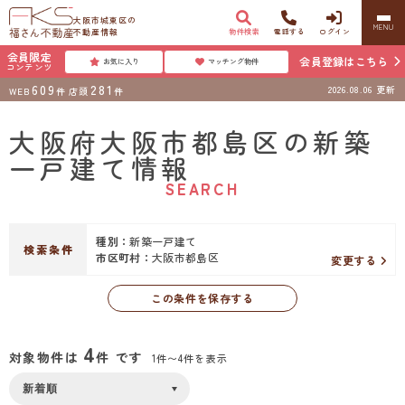
大阪市城東区の
MENU
不動産情報
物件検索
電話する
ログイン
会員限定
会員登録はこちら
お気に入り
マッチング物件
コンテンツ
609
281
2026.08.06
更新
WEB
件
店頭
件
大阪府大阪市都島区の新築
一戸建て情報
SEARCH
種別：
新築一戸建て
検索条件
市区町村：
大阪市都島区
変更する
この条件を保存する
4
対象物件は
件 です
1件〜4件を表示