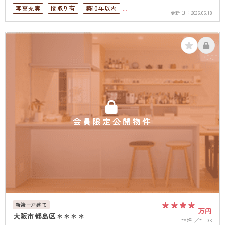
写真充実
間取り有
築10年以内
更新日：
2026.06.18
駅徒歩10分以内
駐車場2台可
ペット可
4LDK以上
上下水道完備
会員限定公開物件
****
新築一戸建て
万円
大阪市都島区＊＊＊＊
**坪
*LDK