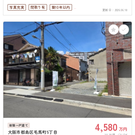
写真充実
間取り有
築10年以内
更新日：
2026.06.18
ペット可
4LDK以上
駐車場１台無料
上下水道完備
4,580
新築一戸建て
万円
大阪市都島区毛馬町5丁目
30.38坪
3LDK