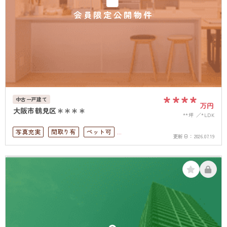
会員限定公開物件
****
中古一戸建て
万円
大阪市鶴見区＊＊＊＊
**坪
*LDK
写真充実
間取り有
ペット可
更新日：
2026.07.19
4LDK以上
駐車場１台無料
上下水道完備