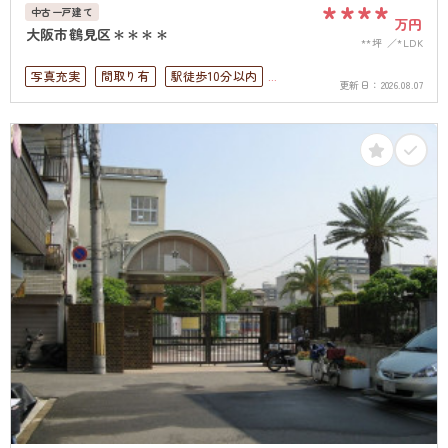
****
中古一戸建て
万円
大阪市鶴見区＊＊＊＊
**坪
*LDK
写真充実
間取り有
駅徒歩10分以内
更新日：
2026.08.07
ペット可
駐車場１台無料
上下水道完備