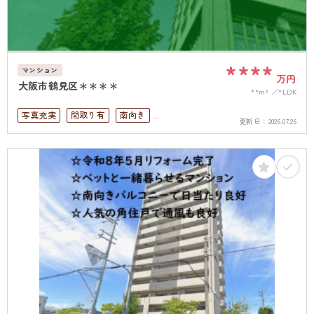
****
マンション
万円
大阪市鶴見区＊＊＊＊
**m²
*LDK
写真充実
間取り有
南向き
更新日：
2026.07.26
リフォーム済
駅徒歩10分以内
ペット可
南面バルコニー
オートロック
上下水道完備
角部屋