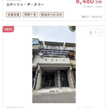
6,480
万円
カデンツァ・ザ・タワー
111.19m²
3LDK
写真充実
間取り有
駅徒歩10分以内
更新日：
2026.08.08
ペット可
高層階
南面バルコニー
オートロック
オール電化
NEW