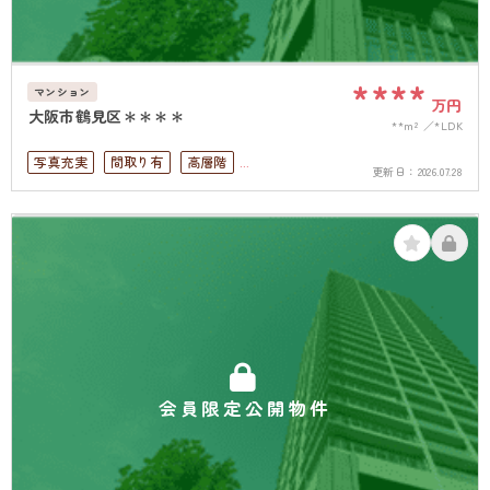
****
マンション
万円
大阪市鶴見区＊＊＊＊
**m²
*LDK
写真充実
間取り有
高層階
更新日：
2026.07.28
南面バルコニー
会員限定公開物件