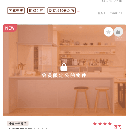
44.97m²
2DK
写真充実
間取り有
駅徒歩10分以内
更新日：
2026.08.10
高層階
上下水道完備
NEW
会員限定公開物件
****
中古一戸建て
万円