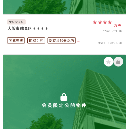
****
マンション
万円
大阪市鶴見区＊＊＊＊
**m²
*LDK
写真充実
間取り有
駅徒歩10分以内
更新日：
2026.07.28
ペット可
オートロック
上下水道完備
会員限定公開物件