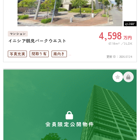
360°
4,598
マンション
万円
イニシア鶴見パークウエスト
67.18m²
3LDK
写真充実
間取り有
南向き
更新日：
2026.07.24
リフォーム済
駅徒歩10分以内
ペット可
南面バルコニー
オートロック
上下水道完備
角部屋
会員限定公開物件