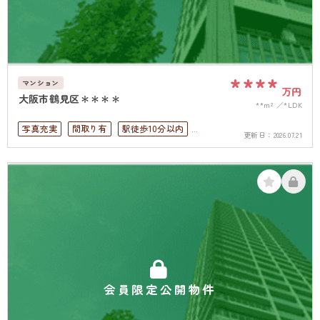
****
マンション
万円
大阪市鶴見区＊＊＊＊
**m²
*LDK
写真充実
間取り有
駅徒歩10分以内
更新日：
2026.07.21
4LDK以上
高層階
南面バルコニー
オートロック
角部屋
会員限定公開物件