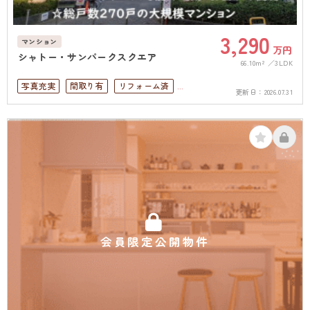
3,290
マンション
万円
シャトー・サンパークスクエア
66.10m²
3LDK
写真充実
間取り有
リフォーム済
更新日：
2026.07.31
上下水道完備
会員限定公開物件