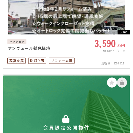
360°
3,590
マンション
万円
サンヴェール鶴見緑地
59.13m²
2LDK
写真充実
間取り有
リフォーム済
更新日：
2026.07.21
駅徒歩10分以内
高層階
上下水道完備
会員限定公開物件