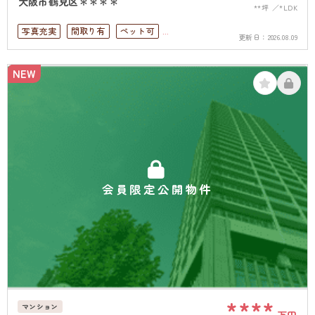
大阪市鶴見区＊＊＊＊
**坪
*LDK
写真充実
間取り有
ペット可
更新日：
2026.08.09
駐車場１台無料
上下水道完備
NEW
会員限定公開物件
****
マンション