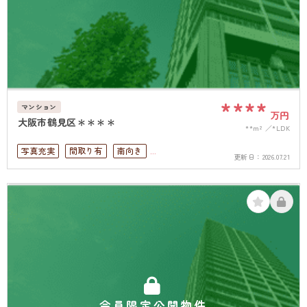
****
マンション
万円
大阪市鶴見区＊＊＊＊
**m²
*LDK
写真充実
間取り有
南向き
更新日：
2026.07.21
リフォーム済
駅徒歩10分以内
南面バルコニー
上下水道完備
会員限定公開物件