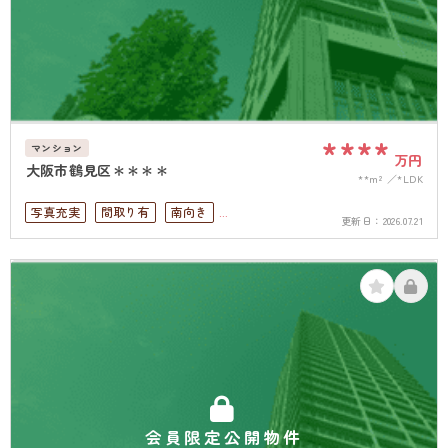
****
マンション
万円
大阪市鶴見区＊＊＊＊
**m²
*LDK
写真充実
間取り有
南向き
更新日：
2026.07.21
リフォーム済
駅徒歩10分以内
南面バルコニー
上下水道完備
会員限定公開物件