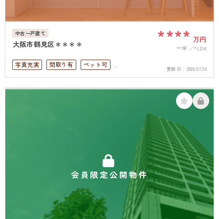
****
中古一戸建て
万円
大阪市鶴見区＊＊＊＊
**坪
*LDK
写真充実
間取り有
ペット可
更新日：
2026.07.30
上下水道完備
会員限定公開物件