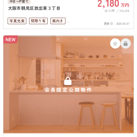
2,180
中古一戸建て
万円
大阪市鶴見区放出東３丁目
30.31坪
3SLDK
写真充実
間取り有
南向き
更新日：
2026.08.07
駅徒歩10分以内
ペット可
駐車場１台無料
南面バルコニー
NEW
上下水道完備
会員限定公開物件