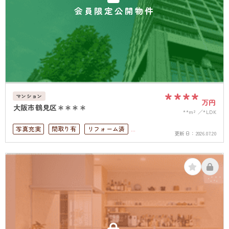
会員限定公開物件
****
マンション
万円
大阪市鶴見区＊＊＊＊
**m²
*LDK
写真充実
間取り有
リフォーム済
更新日：
2026.07.20
上下水道完備
角部屋