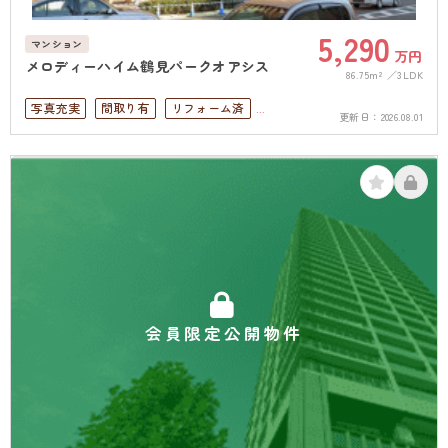
5,290
マンション
万円
メロディーハイム鶴見パークオアシス
86.75m²
3LDK
写真充実
間取り有
リフォーム済
更新日：
2026.08.01
駅徒歩10分以内
オートロック
上下水道完備
会員限定公開物件