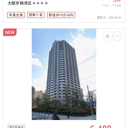
万円
大阪市鶴見区＊＊＊＊
**m²
*LDK
写真充実
間取り有
駅徒歩10分以内
更新日：
2026.08.09
高層階
上下水道完備
NEW
マンション