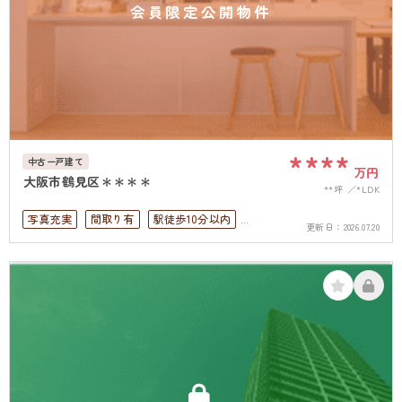
会員限定公開物件
****
中古一戸建て
万円
大阪市鶴見区＊＊＊＊
**坪
*LDK
写真充実
間取り有
駅徒歩10分以内
更新日：
2026.07.20
ペット可
上下水道完備