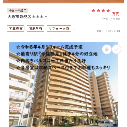
****
中古一戸建て
万円
大阪市鶴見区＊＊＊＊
**坪
*LDK
写真充実
間取り有
リフォーム済
更新日：
2026.08.01
駅徒歩10分以内
ペット可
駐車場１台無料
上下水道完備