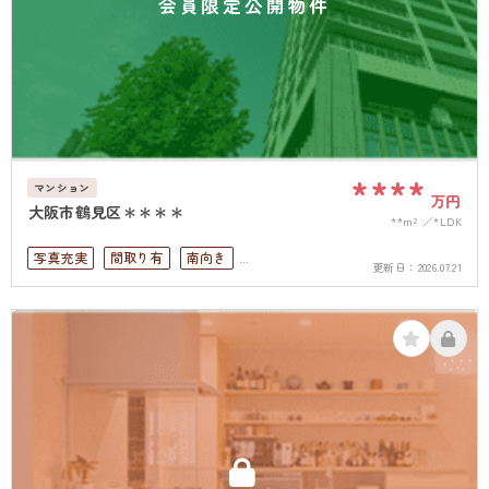
会員限定公開物件
****
マンション
万円
大阪市鶴見区＊＊＊＊
**m²
*LDK
写真充実
間取り有
南向き
更新日：
2026.07.21
リフォーム済
高層階
南面バルコニー
オートロック
上下水道完備