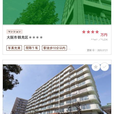
****
マンション
万円
大阪市鶴見区＊＊＊＊
**m²
*LDK
写真充実
間取り有
駅徒歩10分以内
更新日：
2026.07.21
ペット可
オートロック
上下水道完備