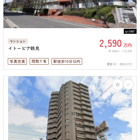
360°
2,590
マンション
万円
イトーピア鶴見
61.60m²
3LDK
写真充実
間取り有
駅徒歩10分以内
更新日：
2026.07.21
駐車場2台可
上下水道完備