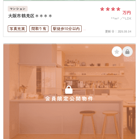
****
マンション
万円
大阪市鶴見区＊＊＊＊
**m²
*LDK
写真充実
間取り有
駅徒歩10分以内
更新日：
2026.08.04
上下水道完備
会員限定公開物件