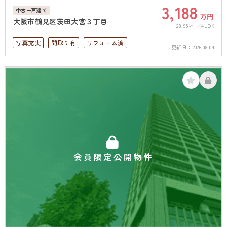
3,188
中古一戸建て
万円
大阪市鶴見区茨田大宮３丁目
28.95坪
4LDK
写真充実
間取り有
リフォーム済
更新日：
2026.08.04
ペット可
4LDK以上
駐車場１台無料
上下水道完備
会員限定公開物件