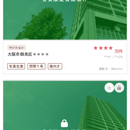
****
マンション
万円
大阪市鶴見区＊＊＊＊
**m²
*LDK
写真充実
間取り有
南向き
更新日：
2026.07.21
駅徒歩10分以内
高層階
南面バルコニー
上下水道完備