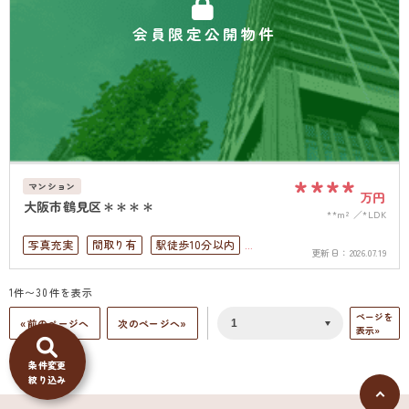
会員限定公開物件
****
マンション
万円
大阪市鶴見区＊＊＊＊
**m²
*LDK
写真充実
間取り有
駅徒歩10分以内
更新日：
2026.07.19
ペット可
高層階
オートロック
1件〜30件を表示
バリアフリー
ページを
«前のページへ
次のページへ»
表示»
条件変更
絞り込み