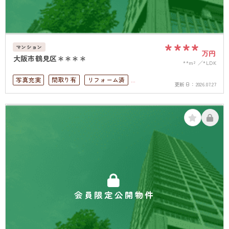
****
マンション
万円
大阪市鶴見区＊＊＊＊
**m²
*LDK
写真充実
間取り有
リフォーム済
更新日：
2026.07.27
駅徒歩10分以内
高層階
南面バルコニー
会員限定公開物件