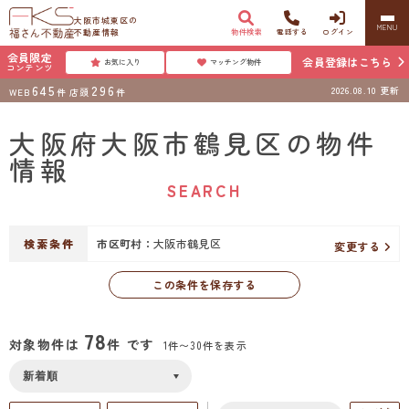
大阪市城東区の
MENU
不動産情報
物件検索
電話する
ログイン
会員限定
会員登録はこちら
お気に入り
マッチング物件
コンテンツ
645
296
2026.08.10
更新
WEB
件
店頭
件
大阪府大阪市鶴見区の物件
情報
SEARCH
検索条件
市区町村：
大阪市鶴見区
変更する
この条件を保存する
78
対象物件は
件 です
1件〜30件を表示