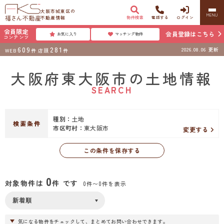
大阪市城東区の
MENU
不動産情報
物件検索
電話する
ログイン
会員限定
会員登録はこちら
お気に入り
マッチング物件
コンテンツ
609
281
2026.08.06
更新
WEB
件
店頭
件
大阪府東大阪市の土地情報
SEARCH
種別：
土地
検索条件
市区町村：
東大阪市
変更する
この条件を保存する
0
対象物件は
件 です
0件〜0件を表示
気になる物件をチェックして、まとめてお問い合わせできます。