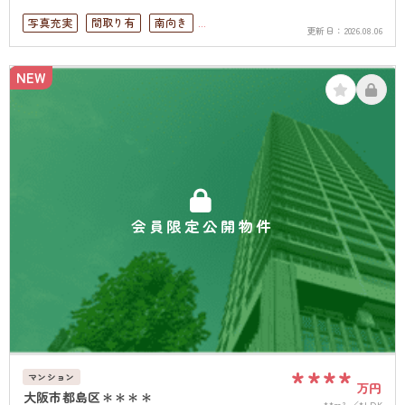
写真充実
間取り有
南向き
更新日：
2026.08.06
駅徒歩10分以内
高層階
南面バルコニー
オートロック
上下水道完備
NEW
会員限定公開物件
****
マンション
万円
大阪市都島区＊＊＊＊
**m²
*LDK