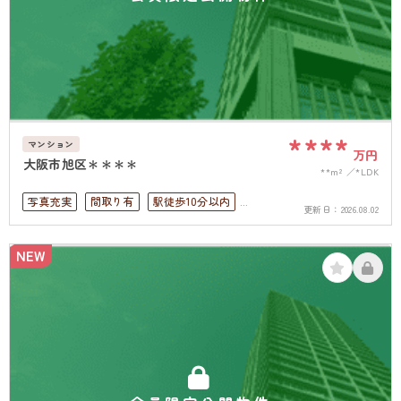
****
マンション
万円
大阪市旭区＊＊＊＊
**m²
*LDK
写真充実
間取り有
駅徒歩10分以内
更新日：
2026.08.02
高層階
上下水道完備
NEW