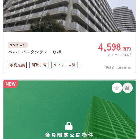
4,598
マンション
万円
ベル・パークシティ Ｏ棟
94.61m²
4LDK
写真充実
間取り有
リフォーム済
更新日：
2026.08.02
ペット可
4LDK以上
南面バルコニー
オートロック
NEW
会員限定公開物件