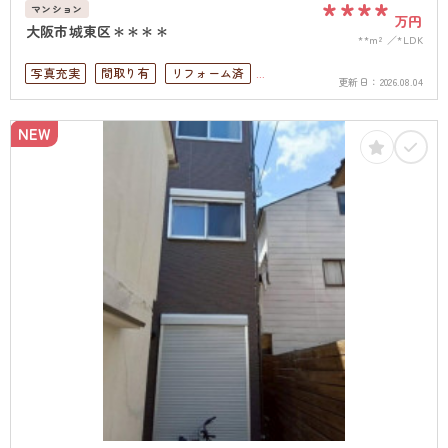
****
マンション
万円
大阪市城東区＊＊＊＊
**m²
*LDK
写真充実
間取り有
リフォーム済
更新日：
2026.08.04
駅徒歩10分以内
ペット可
高層階
オートロック
オール電化
NEW