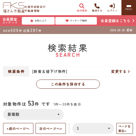
大阪市城東区の
MENU
不動産情報
物件検索
電話する
ログイン
会員限定
会員登録はこちら
お気に入り
マッチング物件
コンテンツ
609
281
2026.08.06
更新
WEB
件
店頭
件
検索結果
SEARCH
検索条件
[新着＆値下げ物件]
変更する
この条件を保存する
53
対象物件は
件 です
1件〜30件を表示
ページを
«前のページへ
次のページへ»
表示»