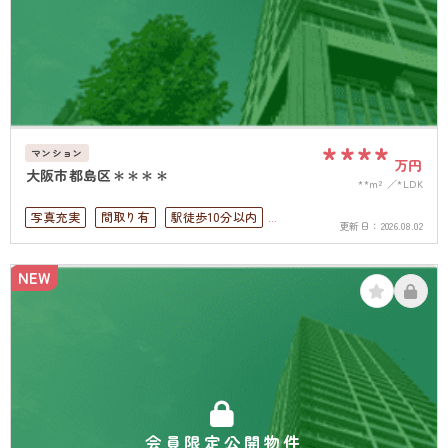
****
マンション
万円
大阪市都島区＊＊＊＊
**m²
*LDK
写真充実
間取り有
駅徒歩10分以内
更新日：
2026.08.02
高層階
オートロック
角部屋
NEW
会員限定公開物件