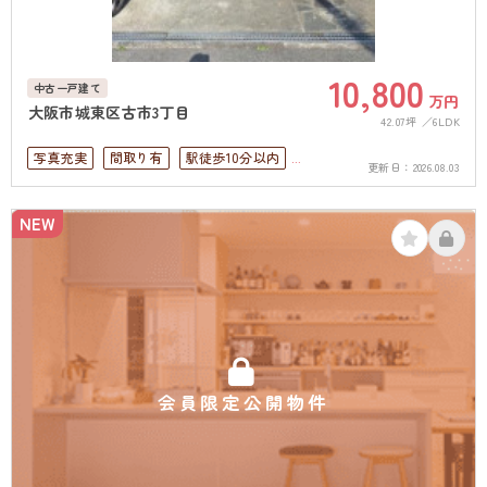
10,800
中古一戸建て
万円
大阪市城東区古市3丁目
42.07坪
6LDK
写真充実
間取り有
駅徒歩10分以内
更新日：
2026.08.03
駐車場2台可
ペット可
4LDK以上
接道6ｍ以上
駐車場１台無料
NEW
上下水道完備
会員限定公開物件