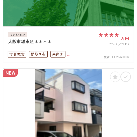
****
マンション
万円
大阪市城東区＊＊＊＊
**m²
*LDK
写真充実
間取り有
南向き
更新日：
2026.08.02
駅徒歩10分以内
高層階
南面バルコニー
上下水道完備
角部屋
NEW