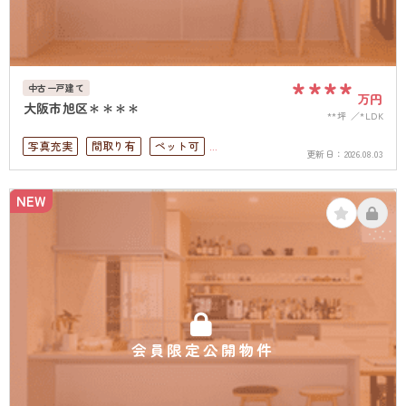
****
中古一戸建て
万円
大阪市旭区＊＊＊＊
**坪
*LDK
写真充実
間取り有
ペット可
更新日：
2026.08.03
上下水道完備
NEW
会員限定公開物件