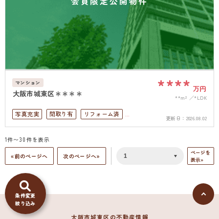
会員限定公開物件
****
マンション
万円
大阪市城東区＊＊＊＊
**m²
*LDK
写真充実
間取り有
リフォーム済
更新日：
2026.08.02
駅徒歩10分以内
ペット可
1件〜30件を表示
南面バルコニー
オートロック
ページを
«前のページへ
次のページへ»
表示»
条件変更
絞り込み
大阪市城東区の不動産情報