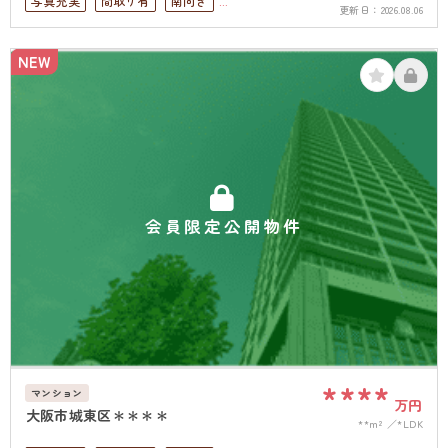
写真充実
間取り有
南向き
更新日：
2026.08.06
リフォーム済
駅徒歩10分以内
高層階
オートロック
上下水道完備
NEW
会員限定公開物件
****
マンション
万円
大阪市城東区＊＊＊＊
**m²
*LDK