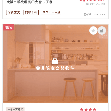
大阪市鶴見区茨田大宮３丁目
28.95坪
4LDK
写真充実
間取り有
リフォーム済
更新日：
2026.08.04
ペット可
4LDK以上
駐車場１台無料
上下水道完備
NEW
会員限定公開物件
****
中古一戸建て