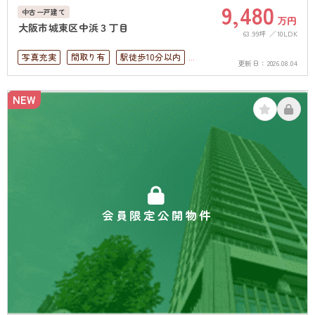
9,480
中古一戸建て
万円
大阪市城東区中浜３丁目
63.99坪
10LDK
写真充実
間取り有
駅徒歩10分以内
更新日：
2026.08.04
ペット可
4LDK以上
上下水道完備
NEW
会員限定公開物件