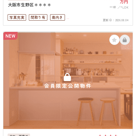
万円
大阪市生野区＊＊＊＊
**坪
*LDK
写真充実
間取り有
南向き
更新日：
2026.08.04
駅徒歩10分以内
ペット可
駐車場１台無料
上下水道完備
NEW
会員限定公開物件