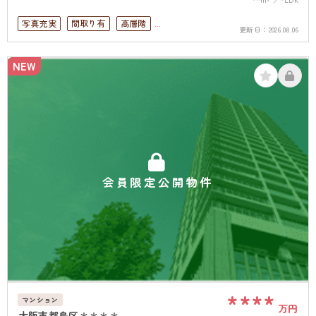
写真充実
間取り有
高層階
更新日：
2026.08.06
オートロック
上下水道完備
NEW
会員限定公開物件
****
マンション
万円
大阪市都島区＊＊＊＊