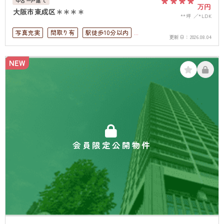
****
中古一戸建て
万円
大阪市東成区＊＊＊＊
**坪
*LDK
写真充実
間取り有
駅徒歩10分以内
更新日：
2026.08.04
ペット可
駐車場１台無料
上下水道完備
NEW
会員限定公開物件