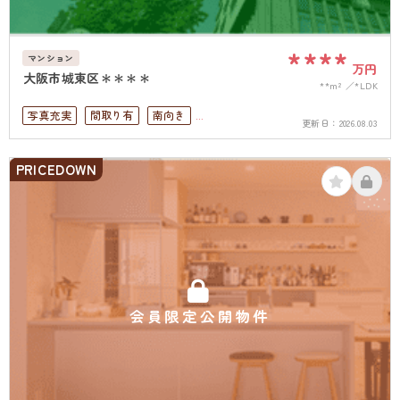
****
マンション
万円
大阪市城東区＊＊＊＊
**m²
*LDK
写真充実
間取り有
南向き
更新日：
2026.08.03
駅徒歩10分以内
南面バルコニー
上下水道完備
PRICEDOWN
会員限定公開物件