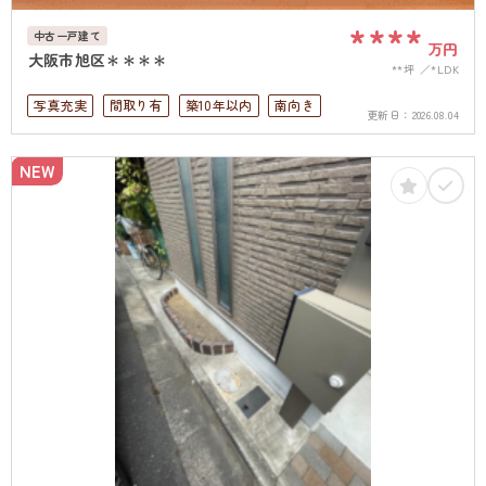
****
中古一戸建て
万円
大阪市旭区＊＊＊＊
**坪
*LDK
写真充実
間取り有
築10年以内
南向き
更新日：
2026.08.04
駅徒歩10分以内
駐車場2台可
ペット可
駐車場１台無料
上下水道完備
NEW