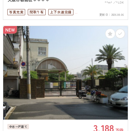
**m²
*LDK
写真充実
間取り有
上下水道完備
更新日：
2026.08.06
角部屋
NEW
3,188
中古一戸建て
万円