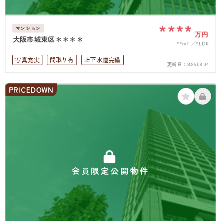
****
マンション
万円
大阪市城東区＊＊＊＊
**m²
*LDK
写真充実
間取り有
上下水道完備
更新日：
2026.08.04
PRICEDOWN
会員限定公開物件