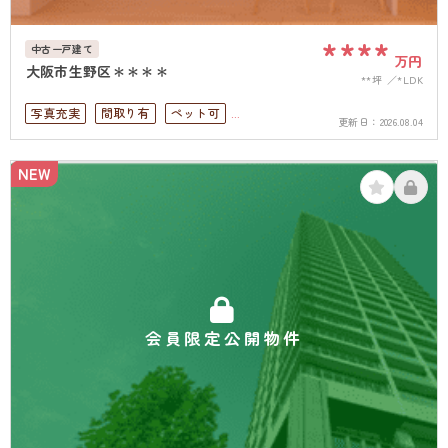
****
中古一戸建て
万円
大阪市生野区＊＊＊＊
**坪
*LDK
写真充実
間取り有
ペット可
更新日：
2026.08.04
4LDK以上
二世帯住宅向き
接道6ｍ以上
駐車場１台無料
上下水道完備
NEW
会員限定公開物件