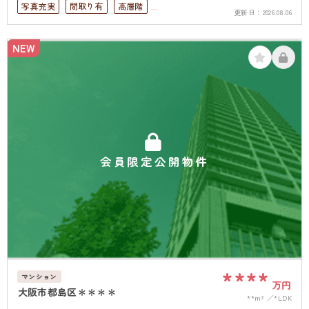
写真充実
間取り有
高層階
更新日：
2026.08.06
南面バルコニー
オートロック
上下水道完備
NEW
会員限定公開物件
****
マンション
万円
大阪市都島区＊＊＊＊
**m²
*LDK