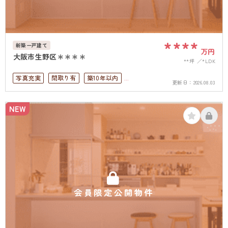
****
新築一戸建て
万円
大阪市生野区＊＊＊＊
**坪
*LDK
写真充実
間取り有
築10年以内
更新日：
2026.08.03
駅徒歩10分以内
ペット可
駐車場１台無料
上下水道完備
NEW
会員限定公開物件