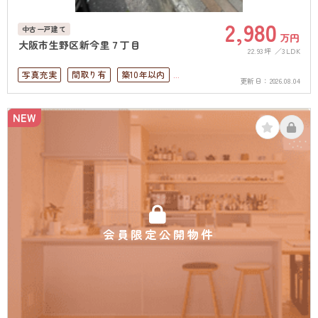
2,980
中古一戸建て
万円
大阪市生野区新今里７丁目
22.93坪
3LDK
写真充実
間取り有
築10年以内
更新日：
2026.08.04
駅徒歩10分以内
ペット可
駐車場１台無料
上下水道完備
NEW
会員限定公開物件