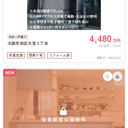
4,480
中古一戸建て
万円
大阪市旭区大宮３丁目
45.58坪
5LDK
写真充実
間取り有
リフォーム済
更新日：
2026.08.03
駅徒歩10分以内
ペット可
4LDK以上
駐車場１台無料
上下水道完備
NEW
会員限定公開物件