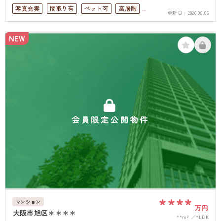
写真充実
間取り有
ペット可
高層階
更新日：
2026.08.06
南面バルコニー
オートロック
上下水道完備
NEW
会員限定公開物件
****
マンション
万円
大阪市旭区＊＊＊＊
**m²
*LDK