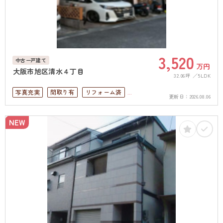
3,520
中古一戸建て
万円
大阪市旭区清水４丁目
32.06坪
5LDK
写真充実
間取り有
リフォーム済
更新日：
2026.08.06
駅徒歩10分以内
ペット可
4LDK以上
駐車場１台無料
上下水道完備
NEW