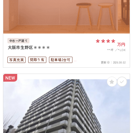
****
中古一戸建て
万円
大阪市生野区＊＊＊＊
**坪
*LDK
写真充実
間取り有
駐車場2台可
更新日：
2026.08.02
ペット可
4LDK以上
駐車場１台無料
上下水道完備
NEW