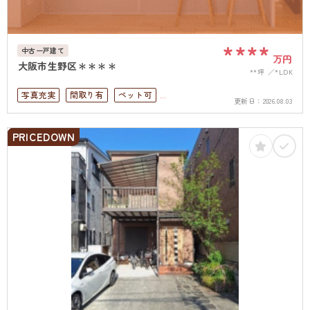
****
中古一戸建て
万円
大阪市生野区＊＊＊＊
**坪
*LDK
写真充実
間取り有
ペット可
更新日：
2026.08.03
駐車場１台無料
上下水道完備
PRICEDOWN