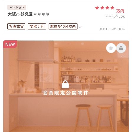
****
マンション
万円
大阪市鶴見区＊＊＊＊
**m²
*LDK
写真充実
間取り有
駅徒歩10分以内
更新日：
2026.08.04
上下水道完備
NEW
会員限定公開物件