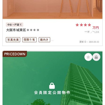
****
中古一戸建て
万円
大阪市城東区＊＊＊＊
**坪
*LDK
写真充実
間取り有
南向き
更新日：
2026.08.03
駅徒歩10分以内
ペット可
駐車場１台無料
南面バルコニー
PRICEDOWN
上下水道完備
会員限定公開物件