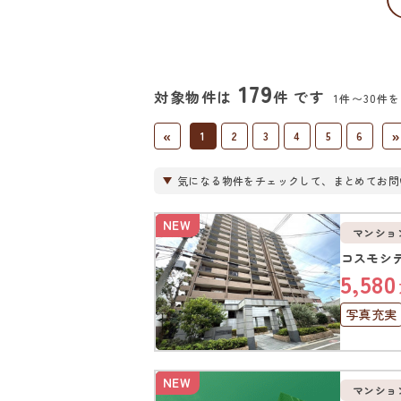
179
対象物件は
件 です
1件〜30件
«
»
1
2
3
4
5
6
気になる物件をチェックして、まとめてお問
NEW
マンショ
コスモシ
5,580
写真充実
オートロ
NEW
マンショ