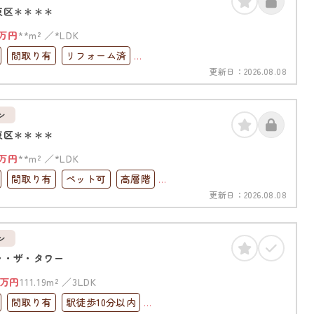
東区＊＊＊＊
万円
**m²
*LDK
間取り有
リフォーム済
更新日：
2026.08.08
0分以内
4LDK以上
高層階
ック
上下水道完備
角部屋
ン
東区＊＊＊＊
万円
**m²
*LDK
間取り有
ペット可
高層階
更新日：
2026.08.08
ック
ン
ァ・ザ・タワー
万円
111.19m²
3LDK
間取り有
駅徒歩10分以内