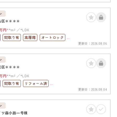
南面バルコニー
オートロック
完備
ン
島区＊＊＊＊
万円
**m²
*LDK
間取り有
高層階
オートロック
更新日：
2026.08.06
完備
ン
東区＊＊＊＊
万円
**m²
*LDK
間取り有
リフォーム済
更新日：
2026.08.04
0分以内
ペット可
高層階
ック
オール電化
ン
イツ森小路一号棟