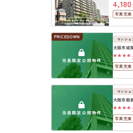
4,180
写真充実
ペット可
PRICEDOWN
マンショ
大阪市城
****
会員限定公開物件
写真充実
高層階
角部屋
マンショ
大阪市都
****
会員限定公開物件
写真充実
オートロ