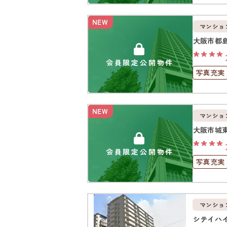
高層階
上下水道
NEW
マンショ
大阪市都
****
会員限定公開物件
写真充実
上下水道
NEW
マンショ
大阪市城
****
会員限定公開物件
写真充実
駅徒歩1
オートロ
マンショ
シテイハ