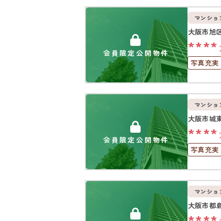
マンショ
大阪市旭
****
会員限定公開物件
写真充実
上下水道
マンショ
大阪市城
****
会員限定公開物件
写真充実
オートロ
マンショ
大阪市都
****