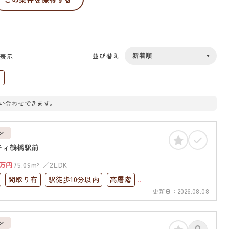
並び替え
を表示
い合わせできます。
ン
ティ鶴橋駅前
万円
75.09m²
2LDK
間取り有
駅徒歩10分以内
高層階
更新日：
2026.08.08
ック
角部屋
ン