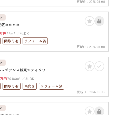
更新日：
2026.08.08
高層階
南面バルコニー
ック
オール電化
ン
東区＊＊＊＊
万円
**m²
*LDK
間取り有
リフォーム済
更新日：
2026.08.08
0分以内
高層階
上下水道完備
ン
ルレジデンス城東シティタワー
万円
76.84m²
3LDK
間取り有
南向き
リフォーム済
更新日：
2026.08.06
0分以内
高層階
オートロック
完備
ン
東区＊＊＊＊