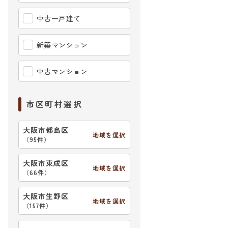
中古一戸建て
新築マンション
中古マンション
市区町村選択
大阪市都島区
地域を選択
（
95件
）
大阪市東成区
地域を選択
（
66件
）
大阪市生野区
地域を選択
（
157件
）