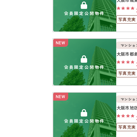
****
会員限定公開物件
写真充実
オートロ
NEW
マンショ
大阪市都
****
会員限定公開物件
写真充実
南面バル
NEW
マンショ
大阪市旭
****
会員限定公開物件
写真充実