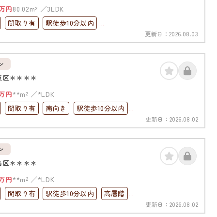
万円
80.02m²
3LDK
間取り有
駅徒歩10分以内
更新日：
2026.08.03
高層階
上下水道完備
ン
東区＊＊＊＊
万円
**m²
*LDK
間取り有
南向き
駅徒歩10分以内
更新日：
2026.08.02
南面バルコニー
上下水道完備
ン
島区＊＊＊＊
万円
**m²
*LDK
間取り有
駅徒歩10分以内
高層階
更新日：
2026.08.02
ック
角部屋