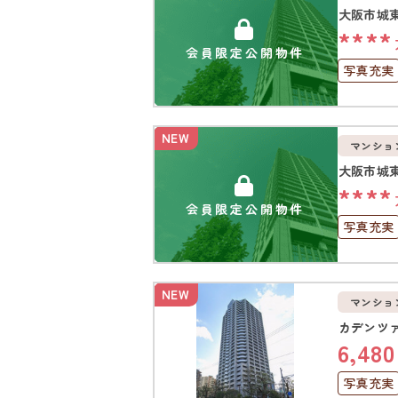
大阪市城
****
会員限定公開物件
写真充実
駅徒歩1
オートロ
NEW
マンショ
大阪市城
****
会員限定公開物件
写真充実
オートロ
NEW
マンショ
カデンツ
6,480
写真充実