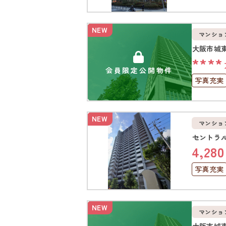
ペット可
オートロ
NEW
マンショ
大阪市城
****
会員限定公開物件
写真充実
駅徒歩1
NEW
マンショ
セントラ
4,280
写真充実
駅徒歩1
上下水道
NEW
マンショ
大阪市城