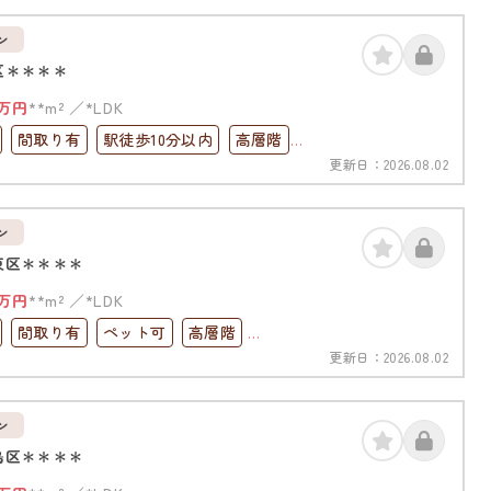
ン
区＊＊＊＊
万円
**m²
*LDK
間取り有
駅徒歩10分以内
高層階
更新日：
2026.08.02
完備
ン
東区＊＊＊＊
万円
**m²
*LDK
間取り有
ペット可
高層階
更新日：
2026.08.02
ック
上下水道完備
ン
島区＊＊＊＊