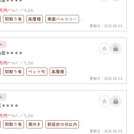
万円
**m²
*LDK
間取り有
高層階
南面バルコニー
更新日：
2026.08.06
ック
上下水道完備
ン
島区＊＊＊＊
万円
**m²
*LDK
間取り有
ペット可
高層階
更新日：
2026.08.06
コニー
オートロック
上下水道完備
ン
区＊＊＊＊
万円
**m²
*LDK
間取り有
南向き
駅徒歩10分以内
更新日：
2026.08.06